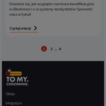
Dowiedz się, jak wygląda rozmowa kwalifikacyjna
w Biedronce i o co pytamy kandydatów Sprawdź
nasz artykuł!
Czytaj więcej
1
2
…
4
Paginacja
Sklep
Magazyn