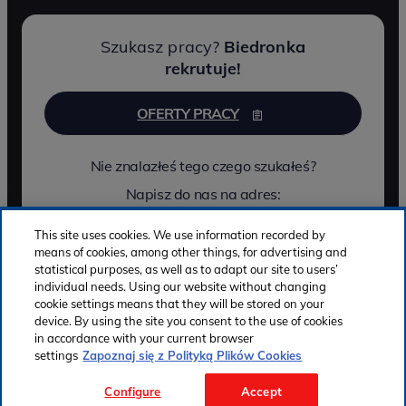
Szukasz pracy?
Biedronka
rekrutuje!
OFERTY PRACY
Nie znalazłeś tego czego szukałeś?
Napisz do nas na adres:
jmp.rekrutacja@jeronimo-martins.com
This site uses cookies. We use information recorded by
means of cookies, among other things, for advertising and
statistical purposes, as well as to adapt our site to users’
individual needs. Using our website without changing
Copyright © 2026 Jerónimo Martins - All rights reserved
cookie settings means that they will be stored on your
Polityka Prywatności
Polityka Cookies
Netykieta
device. By using the site you consent to the use of cookies
in accordance with your current browser
Zgłoszenie naruszeń
settings
Zapoznaj się z Polityką Plików Cookies
Facebook
Instagram
LinkedIn
YouTube
Spotify
Configure
Accept