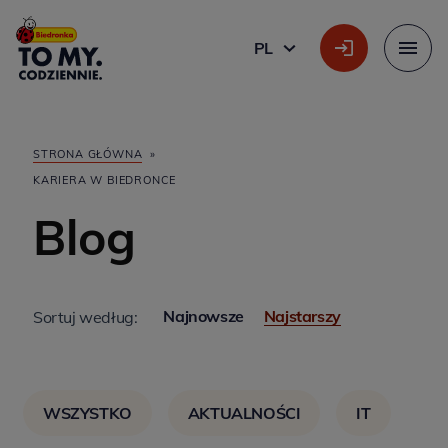
Główne logo
PL
POLSKI
Menu
STRONA GŁÓWNA
»
KARIERA W BIEDRONCE
Blog
Najnowsze
Najstarszy
Sortuj według:
WSZYSTKO
AKTUALNOŚCI
IT