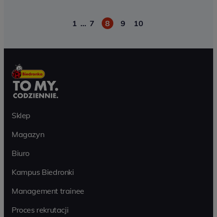
1
…
7
8
9
10
Paginacja
Sklep
Magazyn
Biuro
Kampus Biedronki
Management trainee
Proces rekrutacji