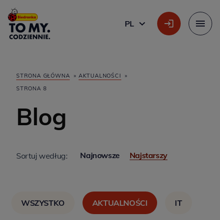
Główne logo
PL
POLSKI
Menu
STRONA GŁÓWNA
»
AKTUALNOŚCI
»
STRONA 8
Blog
Najnowsze
Najstarszy
Sortuj według:
WSZYSTKO
AKTUALNOŚCI
IT