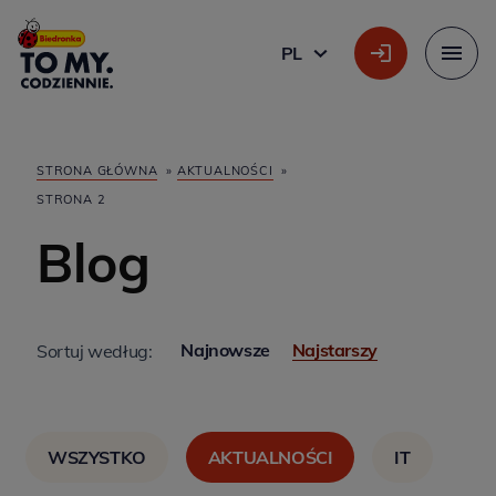
Główne logo
PL
POLSKI
Menu
STRONA GŁÓWNA
»
AKTUALNOŚCI
»
STRONA 2
Blog
Najnowsze
Najstarszy
Sortuj według:
WSZYSTKO
AKTUALNOŚCI
IT