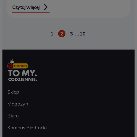
Czytaj więcej
1
2
3
…
10
Paginacja
Sklep
Magazyn
Biuro
Kampus Biedronki