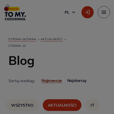
Główne logo
PL
POLSKI
Menu
STRONA GŁÓWNA
»
AKTUALNOŚCI
»
STRONA 10
Blog
Najnowsze
Najstarszy
Sortuj według:
WSZYSTKO
AKTUALNOŚCI
IT