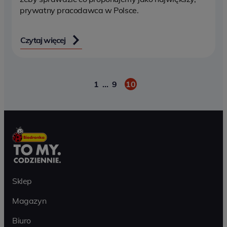
prywatny pracodawca w Polsce.
Czytaj więcej
1
…
9
10
Paginacja
Sklep
Magazyn
Biuro