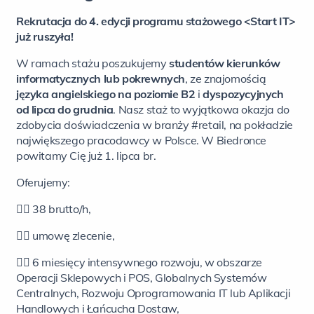
Rekrutacja do 4. edycji programu stażowego <Start IT>
już ruszyła!
W ramach stażu poszukujemy
studentów
kierunków
informatycznych lub pokrewnych
, z
e znajomością
języka angielskiego na poziomie B2
i
dyspozycyjnych
od lipca do grudnia
.
Nasz
staż to wyjątkowa okazja do
zdobycia doświadczenia w branży #retail, na pokładzie
największego pracodawcy w Polsce. W Biedronce
powitamy Cię już 1. lipca br.
Oferujemy:
👉🏻
38 brutto/h,
👉🏻
umowę zlecenie,
👉🏻
6 miesięcy intensywnego rozwoju, w obszarze
Operacji Sklepowych i POS, Globalnych Systemów
Centralnych, Rozwoju Oprogramowania IT lub Aplikacji
Handlowych i Łańcucha Dostaw,