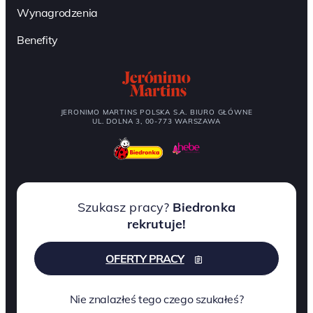
Wynagrodzenia
Benefity
JERONIMO MARTINS POLSKA S.A. BIURO GŁÓWNE
UL. DOLNA 3, 00-773 WARSZAWA
Szukasz pracy?
Biedronka
rekrutuje!
OFERTY PRACY
Nie znalazłeś tego czego szukałeś?