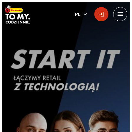
Główne logo
PL
POLSKI
Menu
Staż w IT