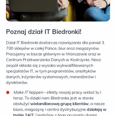
Poznaj dział IT Biedronki!
Dział IT Biedronki dostarcza rozwiązania dla ponad 3
700 sklepów w całej Polsce, biur oraz magazynów.
Pracujemy w biurze głównym w Warszawie oraz w
Centrum Przetwarzania Danych w Kostrzynie. Nasz
zespół składa się z wysoko wykwalifikowanych
specjalistów IT, w tym programistów, analityków
danych, inżynierów systemowych, menedżerów i
dyrektorów.
Make IT happen
– efekty naszej pracy widać tu i
teraz. To dzięki nam Biedronka jest w stanie
obsłużyć
wielomilionową grupę klientów
, a nasze
biura, magazyny i centra dystrybucyjne
działają w
trybie 24/7
. I jesteśmy z tego po prostu dumni.