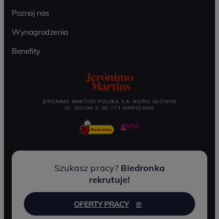
Poznaj nas
Wynagrodzenia
Benefity
JERONIMO MARTINS POLSKA S.A. BIURO GŁÓWNE
UL. DOLNA 3, 00-773 WARSZAWA
Szukasz pracy?
Biedronka
rekrutuje!
OFERTY PRACY