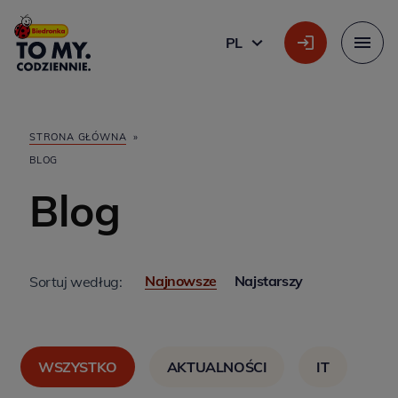
Główne logo
PL
POLSKI
Menu
STRONA GŁÓWNA
»
BLOG
Blog
Najnowsze
Najstarszy
Sortuj według:
WSZYSTKO
AKTUALNOŚCI
IT