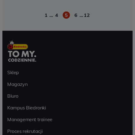
1
…
4
5
6
…
12
Paginacja
Sklep
Magazyn
Biuro
Kampus Biedronki
Management trainee
Proces rekrutacji