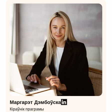
гандлю.
Маргарэт Дэмбоўска
Кіраўнік праграмы