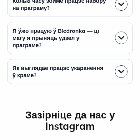
Колькі часу зойме працэс набору
на праграму?
Я ўжо працую ў Biedronka — ці
магу я прыняць удзел у
праграме?
Як выглядае працэс укаранення
ў краме?
Зазірніце да нас у
Instagram