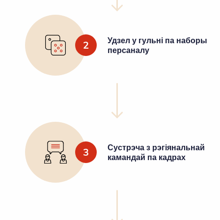
Удзел у гульні па наборы
2
персаналу
Сустрэча з рэгіянальнай
3
камандай па кадрах