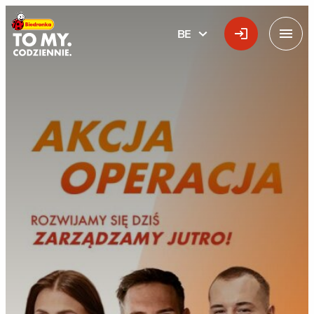
Галоўны лагатып
BE
БЕЛАРУСКАЯ
Меню
Akcja Operacja (Апер