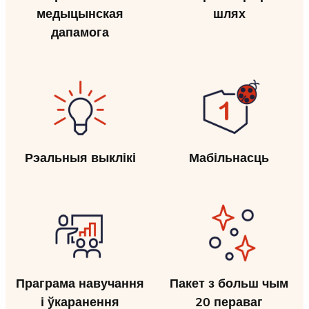
медыцынская
шлях
дапамога
Рэальныя выклікі
Мабільнасць
Праграма навучання
Пакет з больш чым
і ўкаранення
20 пераваг