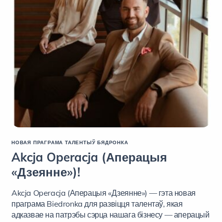
НОВАЯ ПРАГРАМА ТАЛЕНТЫЎ БЯДРОНКА
Akcja Operacja (Аперацыя
«Дзеянне»)!
Akcja Operacja (Аперацыя «Дзеянне») — гэта новая
праграма Biedronka для развіцця талентаў, якая
адказвае на патрэбы сэрца нашага бізнесу — аперацый