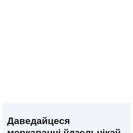
Даведайцеся
меркаванні ўдзельнікаў