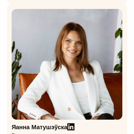
Яанна Матушэўска