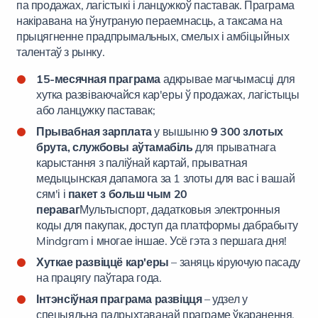
па продажах, лагістыкі і ланцужкоў паставак. Праграма
накіравана на ўнутраную пераемнасць, а таксама на
прыцягненне прадпрымальных, смелых і амбіцыйных
талентаў з рынку.
15-месячная праграма
адкрывае магчымасці для
хутка развіваючайся кар'еры ў продажах, лагістыцы
або ланцужку паставак;
Прывабная зарплата
у вышыню
9 300 злотых
брута, службовы аўтамабіль
для прыватнага
карыстання з паліўнай картай, прыватная
медыцынская дапамога за 1 злоты для вас і вашай
сям'і і
пакет з больш чым 20
пераваг
Мультыспорт, дадатковыя электронныя
коды для пакупак, доступ да платформы дабрабыту
Mindgram і многае іншае. Усё гэта з першага дня!
Хуткае развіццё кар'еры
– заняць кіруючую пасаду
на працягу паўтара года.
Інтэнсіўная праграма развіцця
– удзел у
спецыяльна падрыхтаванай праграме ўкаранення,