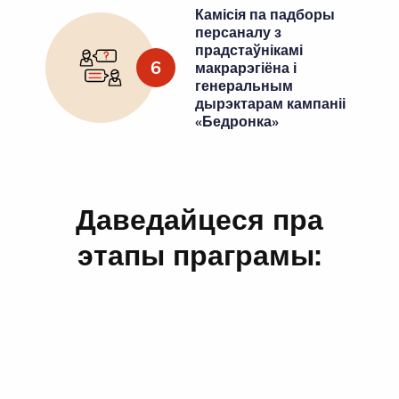
Камісія па падборы
персаналу з
прадстаўнікамі
6
макрарэгіёна і
генеральным
дырэктарам кампаніі
«Бедронка»
Даведайцеся пра
этапы праграмы: