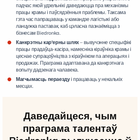
падчас якой удзельнікі даведаюцца пра механізмы
працы крамы і паўсядзённыя праблемы. Таксама
гэта час папрацаваць у камандзе лагістыкі або
ланцужка паставак, каб цэласна пазнаёміцца з
бізнесам Biedronka.
Канкрэтны кар'ерны шлях
– вывучэнне спецыфікі
працы прадаўца-касіра, намесніка кіраўніка крамы і
цеснае супрацоўніцтва з кіраўніком па аперацыях і
продажах. Праграма адаптавана да канкрэтнага
вопыту дадзенага чалавека.
Магчымасць пераезду
і працаваць у некалькіх
месцах.
Даведайцеся, чым
праграма талентаў