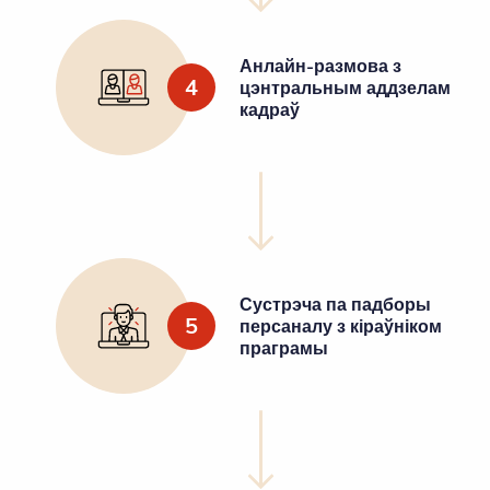
Анлайн-размова з
4
цэнтральным аддзелам
кадраў
Сустрэча па падборы
5
персаналу з кіраўніком
праграмы