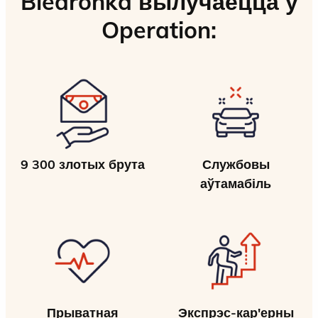
Biedronka вылучаецца ў
Operation:
9 300 злотых брута
Службовы
аўтамабіль
Прыватная
Экспрэс-кар'ерны