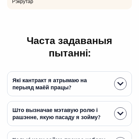
Рэкрутар
Часта задаваныя
пытанні:
Які кантракт я атрымаю на
перыяд маёй працы?
Што вызначае мэтавую ролю і
рашэнне, якую пасаду я зойму?