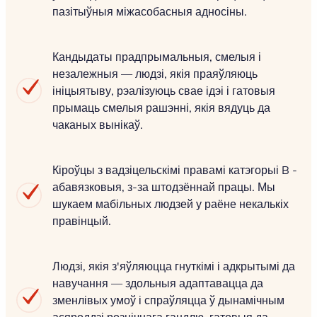
пазітыўныя міжасобасныя адносіны.
Кандыдаты прадпрымальныя, смелыя і
незалежныя — людзі, якія праяўляюць
ініцыятыву, рэалізуюць свае ідэі і гатовыя
прымаць смелыя рашэнні, якія вядуць да
чаканых вынікаў.
Кіроўцы з вадзіцельскімі правамі катэгорыі B -
абавязковыя, з-за штодзённай працы. Мы
шукаем мабільных людзей у раёне некалькіх
правінцый.
Людзі, якія з'яўляюцца гнуткімі і адкрытымі да
навучання — здольныя адаптавацца да
зменлівых умоў і спраўляцца ў дынамічным
асяроддзі рознічнага гандлю, гатовыя да