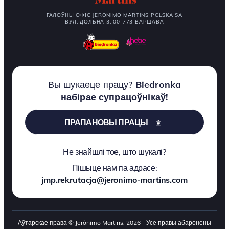
ГАЛОЎНЫ ОФІС JERONIMO MARTINS POLSKA SA
ВУЛ. ДОЛЬНА 3, 00-773 ВАРШАВА
Вы шукаеце працу?
Biedronka
набірае супрацоўнікаў!
ПРАПАНОВЫ ПРАЦЫ
Не знайшлі тое, што шукалі?
Пішыце нам па адрасе:
jmp.rekrutacja@jeronimo-martins.com
Аўтарскае права © Jerónimo Martins, 2026 - Усе правы абаронены