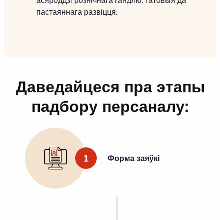
пастаяннага развіцця.
Даведайцеся пра этапы
падбору персаналу:
1
Форма заяўкі