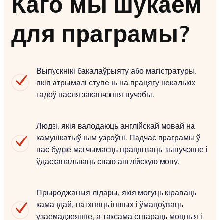
Каго мы шукаем
для праграмы?
Выпускнікі бакалаўрыяту або магістратуры,
якія атрымалі ступень на працягу некалькіх
гадоў пасля заканчэння вучобы.
Людзі, якія валодаюць англійскай мовай на
камунікатыўным узроўні. Падчас праграмы ў
вас будзе магчымасць працягваць вывучэнне і
ўдасканальваць сваю англійскую мову.
Прыроджаныя лідары, якія могуць кіраваць
камандай, натхняць іншых і ўмацоўваць
узаемадзеянне, а таксама ствараць моцныя і