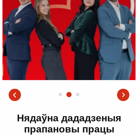
Нядаўна дададзеныя
прапановы працы