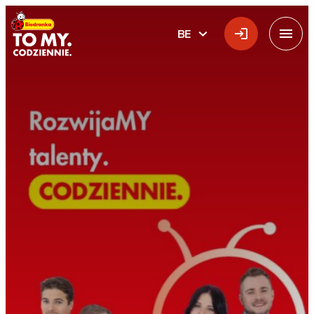
Галоўны лагатып
BE
БЕЛАРУСКАЯ
Меню
Галоўная