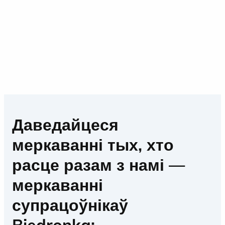
Даведайцеся
меркаванні тых, хто
расце разам з намі —
меркаванні
супрацоўнікаў
Biedronka: