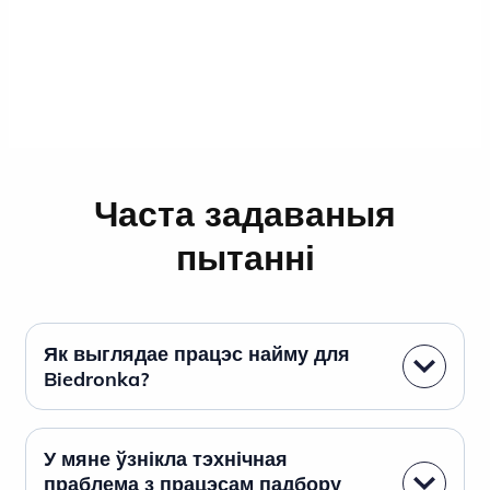
Часта задаваныя
пытанні
Як выглядае працэс найму для
Biedronka?
У мяне ўзнікла тэхнічная
праблема з працэсам падбору