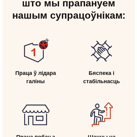
што мы прапануем
нашым супрацоўнікам:
Праца ў лідара
Бяспека і
галіны
стабільнасць
Праца побач з
Шанцы на