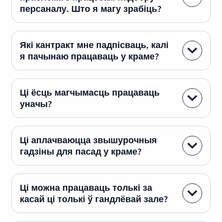
персаналу. Што я магу зрабіць?
Які кантракт мне падпісваць, калі
я пачынаю працаваць у краме?
Ці ёсць магчымасць працаваць
уначы?
Ці аплачваюцца звышурочныя
гадзіны для пасад у краме?
Ці можна працаваць толькі за
касай ці толькі ў гандлёвай зале?