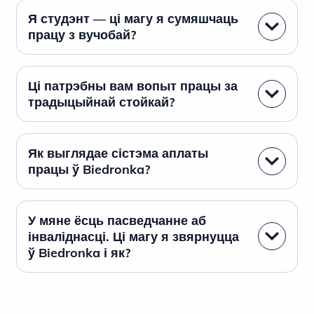
Я студэнт — ці магу я сумяшчаць
працу з вучобай?
Ці патрэбны вам вопыт працы за
традыцыйнай стойкай?
Як выглядае сістэма аплаты
працы ў Biedronka?
У мяне ёсць пасведчанне аб
інваліднасці. Ці магу я звярнуцца
ў Biedronka і як?