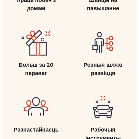
домам
павышэнне
Больш за 20
Розныя шляхі
пераваг
развіцця
Разнастайнасць
Рабочыя
інструменты