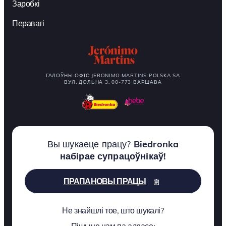
Заробкі
Перавагі
ГАЛОЎНЫ ОФІС JERONIMO MARTINS POLSKA SA
ВУЛ. ДОЛЬНА 3, 00-773 ВАРШАВА
Вы шукаеце працу?
Biedronka
набірае супрацоўнікаў!
ПРАПАНОВЫ ПРАЦЫ
Не знайшлі тое, што шукалі?
Пішыце нам па адрасе: