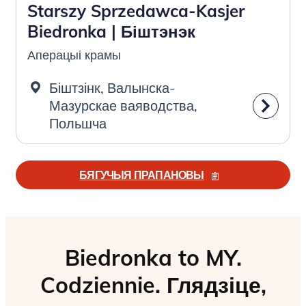
Starszy Sprzedawca-Kasjer
Biedronka | Біштэнэк
Аперацыі крамы
Біштзінк, Валынска-
Мазурскае ваяводства,
Польшча
БЯГУЧЫЯ ПРАПАНОВЫ
Biedronka to MY.
Codziennie. Глядзіце,