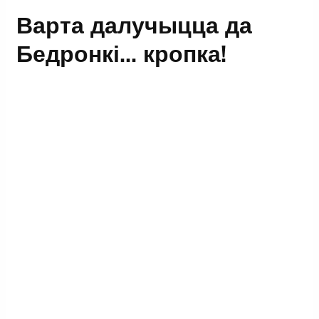
Варта далучыцца да
Бедронкі... кропка!