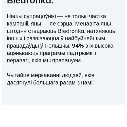
Нашы супрацоўнікі — не толькі частка
кампаніі, яны — яе сэрца. Менавіта яны
штодня ствараюць Biedronka, натхняюць
іншых і развіваюцца ў найбуйнейшым
працадаўцы ў Польшчы.
94%
з іх высока
ацэньваюць праграмы падтрымкі і
перавагі, якія мы прапануем.
Чытайце меркаванні людзей, якія
дасягнулі большага разам з намі!
Кантакт з людзьмі — неад'емная частка
працы ў Biedronka, а аперацыі — сэрца
нашага бізнесу.