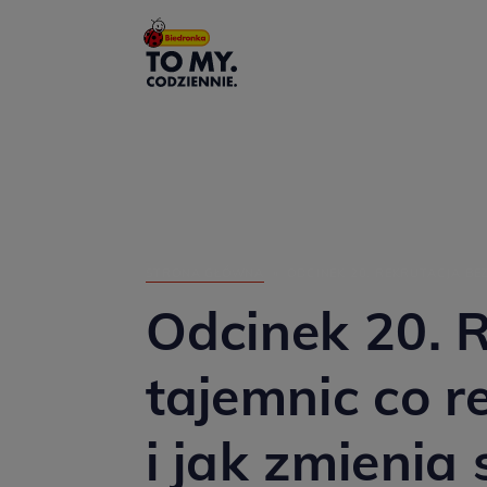
Główne logo
STRONA GŁÓWNA
»
ODCINEK 20. REKRUTACJA BEZ
Odcinek 20. 
tajemnic co r
i jak zmienia 