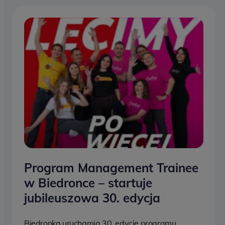
Program Management Trainee
w Biedronce – startuje
jubileuszowa 30. edycja
Biedronka uruchamia 30. edycję programu