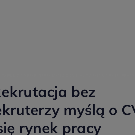
 TAJEMNIC CO REKRUTERZY MYŚLĄ O CV I JAK ZMIENIA SIĘ RYNEK PRACY
Rekrutacja bez
ekruterzy myślą o C
się rynek pracy